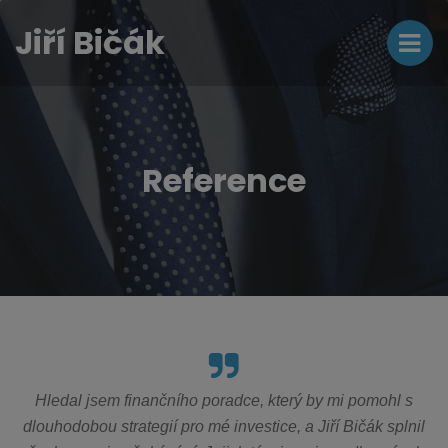
Jiří Bičák
Reference
Hledal jsem finančního poradce, který by mi pomohl s
dlouhodobou strategií pro mé investice, a Jiří Bičák splnil