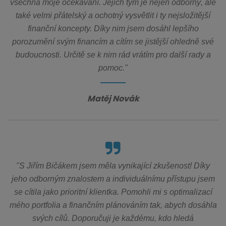
všechna moje očekávání. Jejich tým je nejen odborný, ale
také velmi přátelský a ochotný vysvětlit i ty nejsložitější
finanční koncepty. Díky nim jsem dosáhl lepšího
porozumění svým financím a cítím se jistější ohledně své
budoucnosti. Určitě se k nim rád vrátím pro další rady a
pomoc."
Matěj Novák
"S Jiřím Bičákem jsem měla vynikající zkušenost! Díky
jeho odborným znalostem a individuálnímu přístupu jsem
se cítila jako prioritní klientka. Pomohli mi s optimalizací
mého portfolia a finančním plánováním tak, abych dosáhla
svých cílů. Doporučuji je každému, kdo hledá