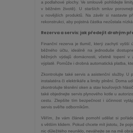
a podlahové plochy. Ve smlouvě pohlídejte limit
v běžném životě). U starších smluv porovnej
u novějších produktů. Na závěr si nastavte p
rekonstrukci, aby pojistná částka nezůstala nízká
Rezerva a servis: jak předejít drahým 
Finanční rezerva je tlumič, který zachytí vyšší
běžného účtu, ideálně na jednoduše dostupné
běžných výdajů domácnosti, včetně topení v 
výplatě. Pomůže i drobná automatická platba, kte
Zkontrolujte také servis a asistenční služby. U
instalatéra či elektrikáře a limity plnění. Doma u
zkontrolujte těsnění oken a stav kouřových hlás
také objednejte servis plynového kotle u autoriz
cestu. Zlepšíte tím bezpečnost i účinnost vyt
servis svěřte odborníkům.
Věřím, že vám článek pomohl udělat si pořádek
s větším klidem. Pokud chcete mít jistotu, že poj
nic důležitého neuniklo, neváhejte se na mě obrá