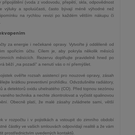
y připojištění (voda z vodovodu, přepětí, skla, odpovědnost
te výluky a spoluúčasti, často bývají méně výhodné než
řipomínku na rychlou revizi po každém větším nákupu či
.
překvapením
 účty za energie i nečekané opravy. Vytvořte ji odděleně od
m spořicím účtu. Cílem je, aby pokryla několik měsíců
zimních měsících. Rezervu doplňujte pravidelně hned po
rá běží „na pozadí“ a nenutí vás o ní přemýšlet.
 pojistek ověřte rozsah asistencí pro nouzové opravy, zásah
dělejte krátkou preventivní prohlídku. Odvzdušněte radiátory,
ičů a detektorů oxidu uhelnatého (CO). Před topnou sezónou
ovaného technika a nechte zkontrolovat a vyčistit spalinovou
ápění. Obecně platí, že malé zásahy zvládnete sami, větší
 v rozpočtu i v pojistkách a vstoupit do zimního období
istné částky ve vašich smlouvách odpovídají realitě a že vám
tit prostřednictvím uvedených kontaktů.