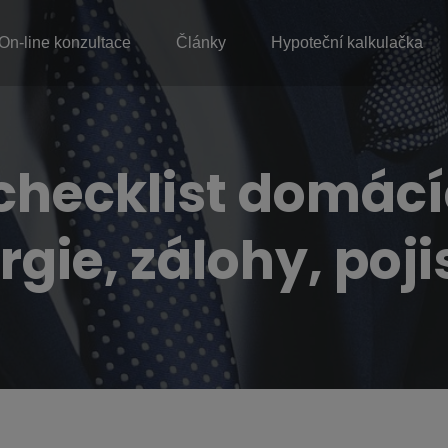
On-line konzultace
Články
Hypoteční kalkulačka
checklist domácíc
rgie, zálohy, poji