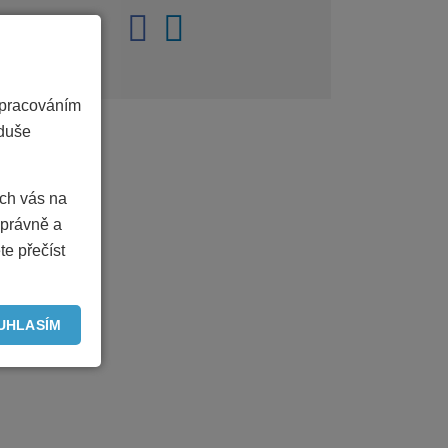
zpracováním
oduše
ich vás na
právně a
te přečíst
UHLASÍM