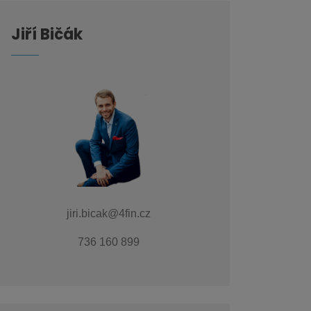
Jiří Bičák
jiri.bicak@4fin.cz
736 160 899