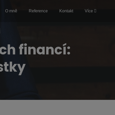
O mně
Reference
Kontakt
Více
h financí:
stky