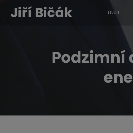
Jiří Bičák
Úvod
Podzimní 
ene