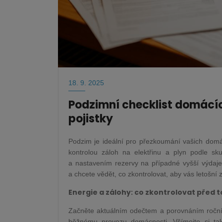
18. 9. 2025
Podzimní checklist domácích
pojistky
Podzim je ideální pro přezkoumání vašich domác
kontrolou záloh na elektřinu a plyn podle sku
a nastavením rezervy na případné vyšší výdaje
a chcete vědět, co zkontrolovat, aby vás letošní 
Energie a zálohy: co zkontrolovat před
Začněte aktuálním odečtem a porovnáním roční
běžnému provozu domácnosti. Všímejte si t