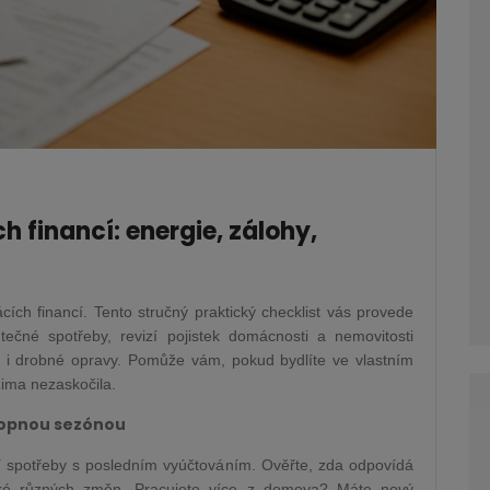
 financí: energie, zálohy,
ích financí. Tento stručný praktický checklist vás provede
tečné spotřeby, revizí pojistek domácnosti a nemovitosti
 i drobné opravy. Pomůže vám, pokud bydlíte ve vlastním
zima nezaskočila.
 topnou sezónou
 spotřeby s posledním vyúčtováním. Ověřte, zda odpovídá
aké různých změn. Pracujete více z domova? Máte nový