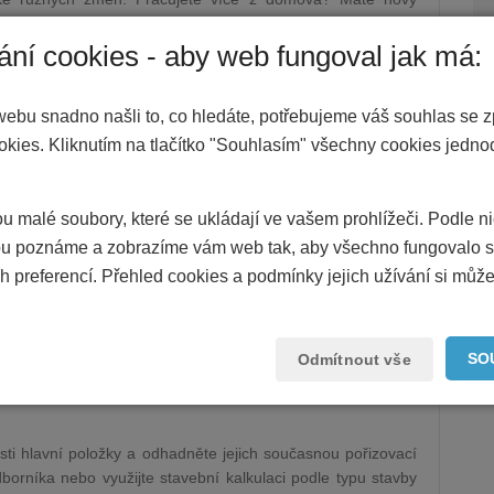
ravte očekávanou spotřebu. Zkontrolujte, zda máte správně
 služby, které nevyužíváte. Smlouvu projděte i kvůli délce
ání cookies - aby web fungoval jak má:
 spotřebu bez rizika vysokého nedoplatku. Pokud vám loni
webu snadno našli to, co hledáte, potřebujeme váš souhlas se 
října. U plynu zkontrolujte topná tělesa a režim vytápění.
okies. Kliknutím na tlačítko "Souhlasím" všechny cookies jedn
ostech a utěsněte okna. Díky takové prevenci můžete hodně
průběžná měření v prosinci a lednu. Díky tomu zachytíte
pením.
u malé soubory, které se ukládají ve vašem prohlížeči. Podle n
 poznáme a zobrazíme vám web tak, aby všechno fungovalo s
 podpojištění
h preferencí. Přehled cookies a podmínky jejich užívání si může
ší než skutečná hodnota věcí nebo nemovitosti. Při škodě pak
kladem je určit správnou pojistnou částku a průběžně ji
znovupostavení, ne z tržní hodnoty. Vybavení domácnosti
SO
Odmítnout vše
 by stálo znovu vše nakoupit. Zkontrolujte, zda má smlouva
dle inflace. Pokud chybí, zvykněte si částky jednou ročně
sti hlavní položky a odhadněte jejich současnou pořizovací
borníka nebo využijte stavební kalkulaci podle typu stavby