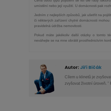
Cena obou typů pojištění se liší dle řady faktor
umístění nebo její využití. U domácnosti pak rozh
Jedním z nejlepších způsobů, jak ušetřit na pojiš
či některých zařízení chytré domácnosti mohou 
pravidelná údržba nemovitosti.
Pokud máte jakékoliv další otázky o tomto té
neváhejte se na mne obrátit prostřednictvím k
Autor:
Jiří Bičák
Cílem u klinetů je zvyšov
zvyšovat životní úroveň. 