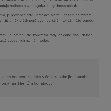
ů. U nemovitostí to mohou být například věk či stav budovy,
oduje hodnota a typ majetku, který chcete pojistit.
tění, je prevence rizik - instalace alarmu, požárního systému
snížit u některých pojišťoven pojistné. Taktéž může pomoci
matu a potřebujete konkrétní rady ohledně vaší situace,
ontaktů uvedených na mém webu.
at jejich hodnotu majetku v časem a tím jim pomáhat
" Pomáhám klientům bohatnout."