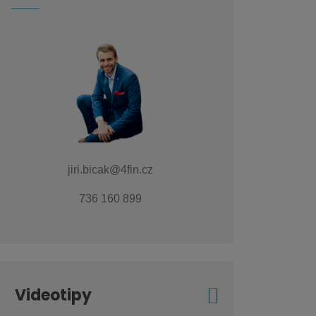
jiri.bicak@4fin.cz
736 160 899
Videotipy