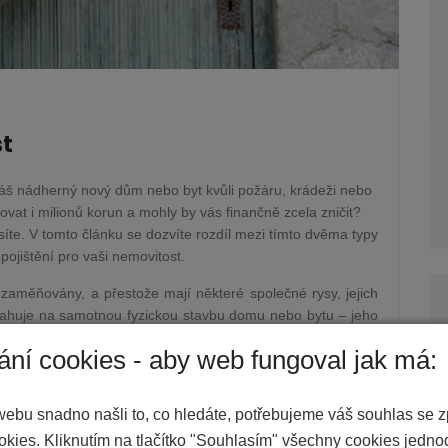
st
 váš nádherný nový dům nebo byt kvůli požáru, krádeži nebo
vat i milionů korun a mohly by vás finančně zcela zničit?
síte. V tomto článku se dozvíte rozdíl mezi tímto dvěma typy
pojištění pro vaši nemovitost.
 zaměňovány, a přestože mají některé společné rysy, jejich
vztahuje na samotnou fyzickou stavbu domu nebo bytu – jeho
 Pokud by se tedy váš dům poškodil v důsledku například
ání cookies - aby web fungoval jak má:
t náklady na opravu nebo obnovu.
e osobní vlastnictví v domě či bytě - nábytek, elektroniku,
webu snadno našli to, co hledáte, potřebujeme váš souhlas se 
apříklad vloupání a ztrátě cenných předmětů, toto pojištění
okies. Kliknutím na tlačítko "Souhlasím" všechny cookies jedn
ůžeme říct, že pojištění domácnosti kryje to, co byste si v