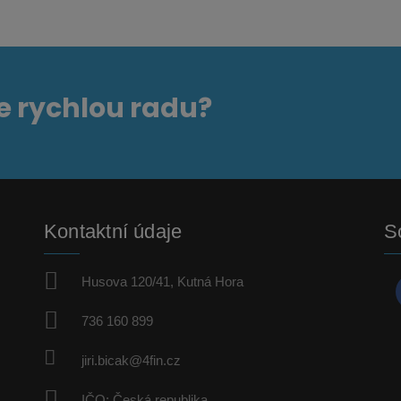
e rychlou radu?
Kontaktní údaje
So
Husova 120/41, Kutná Hora
736 160 899
jiri.bicak@4fin.cz
IČO: Česká republika