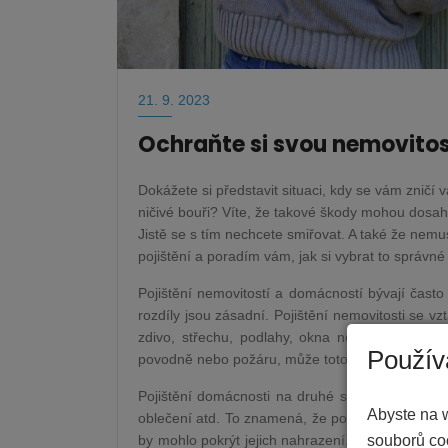
21. 9. 2023
Ochraňte si svou nemovito
Dokážete si představit situaci, kdy se vám zničí
ničivé bouři? Víte, že takové škody mohou dosaho
Jistě se s tím nechcete smiřovat. A také že nemu
pojištění a poradím vám, jak si vybrat to správné 
Pojištění nemovitostí a domácností bývají často
rozdíly jsou zásadní. Pojištění nemovitosti se 
zdivo, střechu, podlahy, okna nebo instalace.
Použív
povodně nebo požáru, může toto pojištění pokrý
Pojištění domácnosti na druhé straně chrání vaš
Abyste na 
oblečení atd. To znamená, že pokud by došlo k n
souborů co
by mohlo pokrýt jejich nahrazení. Zjednodušeně m