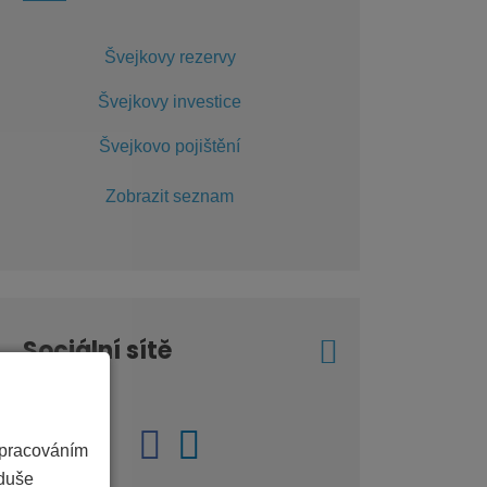
Švejkovy rezervy
Švejkovy investice
Švejkovo pojištění
Zobrazit seznam
Sociální sítě
zpracováním
oduše