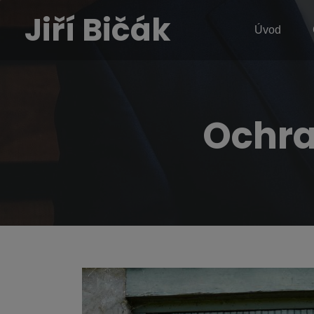
Jiří Bičák
Úvod
Ochra