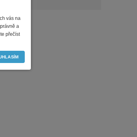
ich vás na
právně a
te přečíst
UHLASÍM