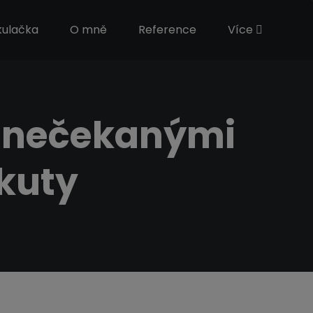
kulačka
O mně
Reference
Více
u nečekanými
kuty