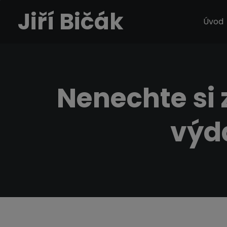
Jiří Bičák
Úvod
Nenechte si
výda