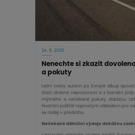
24. 6. 2026
Nenechte si zkazit dovolen
a pokuty
Letní cesty autem po Evropě slibují spoustu 
Stačí drobná nepozornost a z banální jízdy
mýtného a nečekané pokuty dokážou zatížit
finanční polštář naprostým základem pro va
se raději v předstihu.
Nečekané dálniční výdaje dokážou zaskoč
Cestování vlastním vozem napříč Evropou p