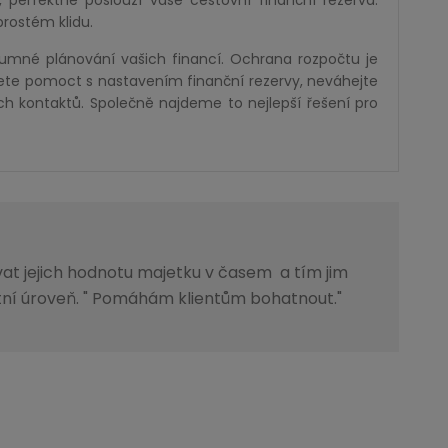
 perfektně poslouží vaše cestovní finanční rezerva.
rostém klidu.
zumné plánování vašich financí. Ochrana rozpočtu je
te pomoct s nastavením finanční rezervy, neváhejte
h kontaktů. Společně najdeme to nejlepší řešení pro
ovat jejich hodnotu majetku v časem a tím jim
ní úroveň. " Pomáhám klientům bohatnout."