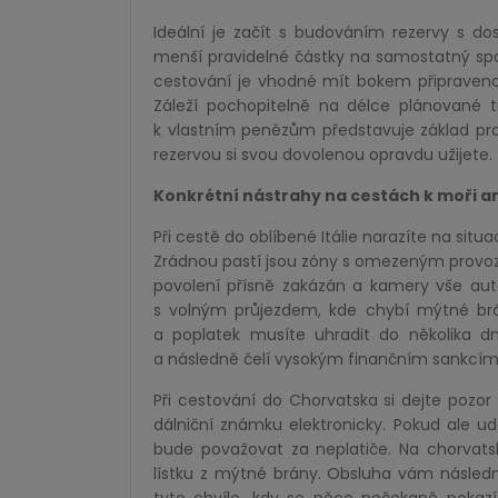
Ideální je začít s budováním rezervy s do
menší pravidelné částky na samostatný spoř
cestování je vhodné mít bokem připravenou
Záleží pochopitelně na délce plánované t
k vlastním penězům představuje základ pr
rezervou si svou dovolenou opravdu užijete.
Konkrétní nástrahy na cestách k moři an
Při cestě do oblíbené Itálie narazíte na sit
Zrádnou pastí jsou zóny s omezeným provoz
povolení přísně zakázán a kamery vše auto
s volným průjezdem, kde chybí mýtné brá
a poplatek musíte uhradit do několika dnů
a následně čelí vysokým finančním sankcím
Při cestování do Chorvatska si dejte pozor 
dálniční známku elektronicky. Pokud ale u
bude považovat za neplatiče. Na chorvatsk
lístku z mýtné brány. Obsluha vám násled