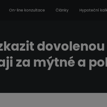
On-line konzultace
Články
Hypoteční kal
 zkazit dovoleno
ji za mýtné a po