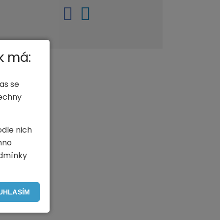
k má:
as se
šechny
odle nich
hno
odmínky
UHLASÍM