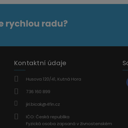
e rychlou radu?
Kontaktní údaje
S
Husova 120/41, Kutná Hora
736 160 899
jiri.bicak@4fin.cz
IČO: Česká republika
Fyzická osoba zapsaná v živnostenském