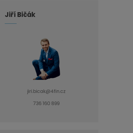
Jiří Bičák
jiri.bicak@4fin.cz
736 160 899