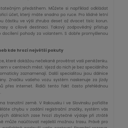
statečným předstihem. Můžete si například odkládat
icí účet, který máte snadno po ruce. Pro klidné letní
 částku ve výši zhruba deset až dvacet tisíc korun.
rasy a cílové destinaci. Takový zodpovědný přístup
o docílení pohody za volantem. S dobře promyšlenou
eb kde hrozí největší pokuty
uace, které dokážou nečekaně provětrat vaši peněženku.
em v centrech měst. Vjezd do nich je bez speciálního
maticky zaznamenají. Další specialitou jsou dálnice
ny. Značku vašeho vozu systém naskenuje za jízdy
 přes internet. Řidiči tento fakt často přehlédnou
.
na tranzitní země. V Rakousku i ve Slovinsku pořídíte
děláte chybu v zadání registrační značky, systém vás
ých dálnicích zase hrozí zbytečné výdaje při ztrátě
ně může naúčtovat nejdelší možnou trasu. Právě pro