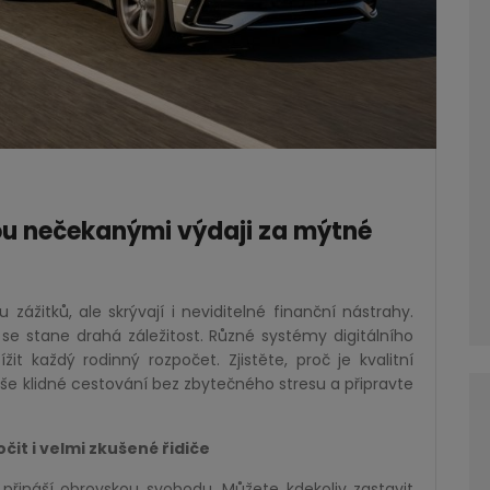
ou nečekanými výdaji za mýtné
zážitků, ale skrývají i neviditelné finanční nástrahy.
 se stane drahá záležitost. Různé systémy digitálního
 každý rodinný rozpočet. Zjistěte, proč je kvalitní
še klidné cestování bez zbytečného stresu a připravte
it i velmi zkušené řidiče
řináší obrovskou svobodu. Můžete kdekoliv zastavit