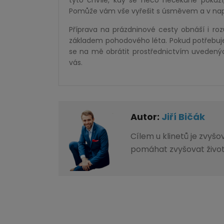
tyto chvíle, kdy se něco nečekaně pokazí,
Pomůže vám vše vyřešit s úsměvem a v nap
Příprava na prázdninové cesty obnáší i ro
základem pohodového léta. Pokud potřebuje
se na mě obrátit prostřednictvím uvedenýc
vás.
Autor:
Jiří Bičák
Cílem u klinetů je zvyš
pomáhat zvyšovat život