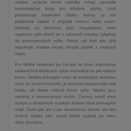
zrádné, protože levné nabídky mívají zpravidla
nedostatečné limity pro léčebné výlohy. Limit
představuje maximální částku, kterou za vás
pojišťovna zaplatí v případě nemoci nebo úrazu.
Náklady na lékařskou péči, hospitalizaci nebo
repatriaci zpět domů se v zahraničí snadno vyšplhají
do astronomických výšin. Pokud váš limit tyto účty
nepokryje, budete muset uhradit zbytek z vlastních
úspor.
Pro běžné cestování po Evropě se dnes doporučuje
nastavit limit léčebných výloh minimálně na pět milionů
korun. Jestliže plánujete cestu do exotických destinací
nebo do Severní Ameriky, je mnohem bezpečnější volit
částky od deseti milionů korun výše. Ideální jsou
varianty s neomezeným krytím. Cenový rozdíl mezi
nízkým a dostatečně vysokým limitem bývá překvapivě
malý. Často jde jen o pár desetikorun denně, ale tato
drobná částka vám zaručí klidný spánek po celou
dobu dovolené.