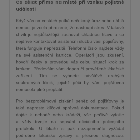
Co dělat přímo na místě při vzniku pojistné
události
Když vás na cestách potká nečekaný úraz nebo náhlá
nemoc, je zcela přirozené, že nastoupí stres. V takové
chvíli je nejdůležitější zachovat chladnou hlavu a co
nejdříve kontaktovat asistenční službu vaší pojišťovny,
která funguje nepřetržitě. Telefonní číslo najdete vždy
na své asistenční kartičce. Operátoři jsou zkušení,
hovoří česky a provedou vás celou situací krok za
krokem. Především vám doporučí prověřené lékařské
zařízení. Tím se vyhnete návštěvě drahých
soukromých klinik, jejichž péči by vám pojišťovna
nemusela plně proplatit.
Pro bezproblémové získání peněz od pojišťovny je
také naprosto klíčová správná dokumentace. Pokud
dojde k nehodě nebo krádeži, vše pečlivě vyfoťte
a vždy trvejte na sepsání oficiálního policejního
protokolu. U lékaře si pak nezapomeňte vyžádat
podrobné lékařské zprávy s přesnou diagnózou.