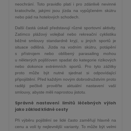
neochrání. Toto pravidlo platí i pro zdánlivě nevinné
kratochvíle, jakými jsou jízda na vypůjčeném skútru
nebo pád na hotelových schodech.
Další častá úskalí představují různé sportovní aktivity.
Zatímco plážový volejbal nebo rekreační cyklistiku
běžné smlouvy standardně kryjí, u jiných sportů je
situace odlišná. Jízda na vodním skútru, potápění
s přístrojem nebo oblíbený parasailing mohou
u některých pojišťoven spadat do kategorie rizikových
nebo dokonce extrémních sportů. Pro tyto zážitky
proto může být nutné sjednat si odpovídající
připojištění. Před každým novým dobrodružstvím proto
raději pečlivě prověřte aktuální nastavení vaší
smlouvy, abyste měli naprostou jistotu.
Správné nastavení limitů léčebných výloh
jako základ klidné cesty
Při výběru pojištění se lidé často zaměřují hlavně na
cenu a volí ty nejlevnější varianty. To může být velmi