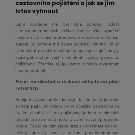
cestovního pojištění a jak se jim
letos vyhnout
Letní dovolená má být plná pohody, radosti
a nezapomenutelných zážitků. Aby se však vysněná
cesta do zahraničí neproměnila v nečekanou finanční
starost, je potřeba mít dobré pojištění. Mnoho lidí při
sjednávání pojistky nevědomky opakuje stejné omyly,
které pak mohou vést k odmítnutí výplaty peněz od
pojišťovny. Přečtěte si, jak těmto skrytým nástrahám
snadno předejít.
Pozor na alkohol a rizikové aktivity na pláži
i v horách
Popíjení vychlazeného koktejlu k letnímu odpočinku
zkrátka patří. Je ovšem velmi důležité pamatovat na
to, že alkohol je pro pojišťovny jedním z hlavních
důvodů pro zamítnutí nebo výrazné krácení pojistného
plnění. Pokud se vám stane úraz a v krvi máte alkohol,
běžná pojistka vás s velkou pravděpodobností