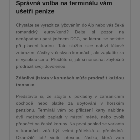
Správná volba na terminálu vám
ušetří peníze
Chystáte se vyrazit za lyžováním do Alp nebo vás čeká
romantický eurovíkend? Dejte si pozor na
nenápadnou past jménem DCC, se kterou se setkáte
při placení kartou. Tato služba sice nabízí lákavé
zobrazení částky v českých korunách, ale zaplatíte za
ni vysokou cenu. Přečtěte si, jak si nenechat zbytečně
prodražit svoji dovolenou.
Zdánlivá jistota v korunách může prodražit každou
transakci
Představte si, že stojíte u pokladny v zahraničním
obchodě nebo platíte za ubytování v horském
penzionu. Terminál vám po přiložení karty nabídne
dvě možnosti: zaplatit v místní měně, nebo zvolit
přepočet na české koruny. Na první pohled se varianta
v korunách zdá být velmi přátelská a přehledná.
Okamžitě totiž vidíte přesnou částku, která vám