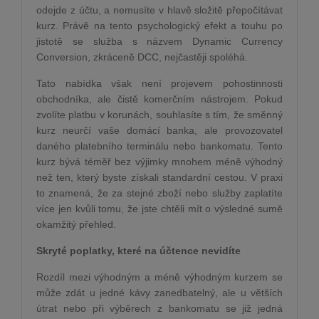
odejde z účtu, a nemusíte v hlavě složitě přepočítávat
kurz. Právě na tento psychologický efekt a touhu po
jistotě se služba s názvem Dynamic Currency
Conversion, zkráceně DCC, nejčastěji spoléhá.
Tato nabídka však není projevem pohostinnosti
obchodníka, ale čistě komerčním nástrojem. Pokud
zvolíte platbu v korunách, souhlasíte s tím, že směnný
kurz neurčí vaše domácí banka, ale provozovatel
daného platebního terminálu nebo bankomatu. Tento
kurz bývá téměř bez výjimky mnohem méně výhodný
než ten, který byste získali standardní cestou. V praxi
to znamená, že za stejné zboží nebo služby zaplatíte
více jen kvůli tomu, že jste chtěli mít o výsledné sumě
okamžitý přehled.
Skryté poplatky, které na účtence nevidíte
Rozdíl mezi výhodným a méně výhodným kurzem se
může zdát u jedné kávy zanedbatelný, ale u větších
útrat nebo při výběrech z bankomatu se již jedná