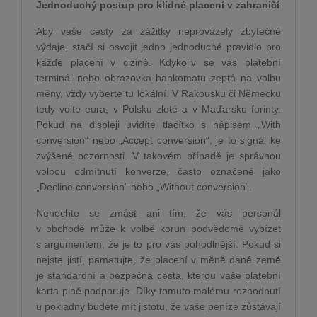
Jednoduchý postup pro klidné placení v zahraničí
Aby vaše cesty za zážitky neprovázely zbytečné
výdaje, stačí si osvojit jedno jednoduché pravidlo pro
každé placení v cizině. Kdykoliv se vás platební
terminál nebo obrazovka bankomatu zeptá na volbu
měny, vždy vyberte tu lokální. V Rakousku či Německu
tedy volte eura, v Polsku zloté a v Maďarsku forinty.
Pokud na displeji uvidíte tlačítko s nápisem „With
conversion“ nebo „Accept conversion“, je to signál ke
zvýšené pozornosti. V takovém případě je správnou
volbou odmítnutí konverze, často označené jako
„Decline conversion“ nebo „Without conversion“.
Nenechte se zmást ani tím, že vás personál
v obchodě může k volbě korun podvědomě vybízet
s argumentem, že je to pro vás pohodlnější. Pokud si
nejste jistí, pamatujte, že placení v měně dané země
je standardní a bezpečná cesta, kterou vaše platební
karta plně podporuje. Díky tomuto malému rozhodnutí
u pokladny budete mít jistotu, že vaše peníze zůstávají