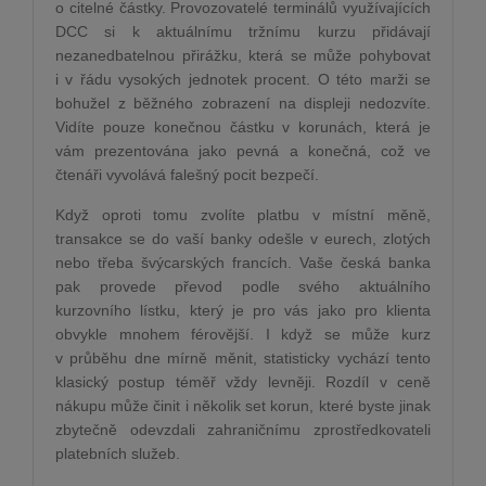
o citelné částky. Provozovatelé terminálů využívajících
DCC si k aktuálnímu tržnímu kurzu přidávají
nezanedbatelnou přirážku, která se může pohybovat
i v řádu vysokých jednotek procent. O této marži se
bohužel z běžného zobrazení na displeji nedozvíte.
Vidíte pouze konečnou částku v korunách, která je
vám prezentována jako pevná a konečná, což ve
čtenáři vyvolává falešný pocit bezpečí.
Když oproti tomu zvolíte platbu v místní měně,
transakce se do vaší banky odešle v eurech, zlotých
nebo třeba švýcarských francích. Vaše česká banka
pak provede převod podle svého aktuálního
kurzovního lístku, který je pro vás jako pro klienta
obvykle mnohem férovější. I když se může kurz
v průběhu dne mírně měnit, statisticky vychází tento
klasický postup téměř vždy levněji. Rozdíl v ceně
nákupu může činit i několik set korun, které byste jinak
zbytečně odevzdali zahraničnímu zprostředkovateli
platebních služeb.