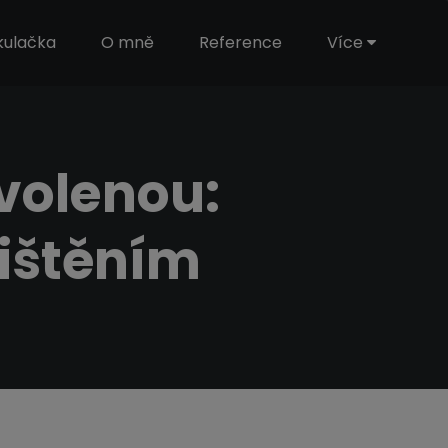
kulačka
O mně
Reference
Více
ovolenou:
ištěním