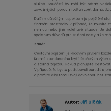
služeb. Součástí by měl být odtah vozid
závažnějších poruch i odtah zpět domů. Uži
Dalším důležitým aspektem je pojištění st
finanční prostředky v případě, že musíte z
nemoc nebo jiné naléhavé situace. Je dobré
spektrum důvodů pro zrušení cesty a že má
Závěr
Cestovní pojištění je klíčovým prvkem každ
Kromě standardního krytí lékařských výloh a 
a storna zájezdu. Pokud plánujete cestovat 
V případě, že byste potřebovali poradit s j
a prožijte díky tomu svoji dovolenou bez star
Autor:
Jiří Bičák