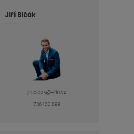
Jiří Bičák
jiri.bicak@4fin.cz
736 160 899