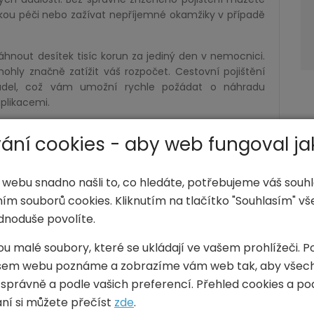
skou péči nebo zažívat nepříjemné okamžiky v případě
hnout desítek tisíc korun za jediný den v nemocnici.
ohly značně zatížit váš rozpočet. Cestovní pojištění
zadel, což vám umožní rychle požádat o náhradu
plikacemi.
rému se vám mohou vrátit peníze, které jste zaplatili
ání cookies - aby web fungoval ja
musíte zrušit cestu z důvodu nečekaných okolností.
keré investice do vaší dovolené.
 webu snadno našli to, co hledáte, potřebujeme váš souhl
 výhodnější zvolit roční cestovní pojištění, které pokrývá
ím souborů cookies. Kliknutím na tlačítko "Souhlasím" v
 často levnější než sjednávání jednotlivých pojištění
dnoduše povolíte.
ou malé soubory, které se ukládají ve vašem prohlížeči. P
šem webu poznáme a zobrazíme vám web tak, aby všec
poskytovalo široké spektrum ochrany při cestování
 správně a podle vašich preferencí. Přehled cookies a p
 si pojištění sjednat, je krytí lékařských výloh. Pokud
ění vám pokryje náklady na ošetření, hospitalizaci
vání si můžete přečíst
zde
.