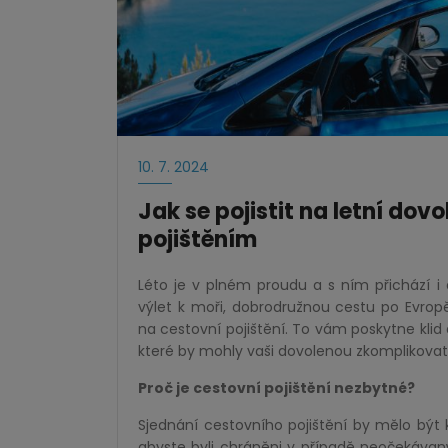
10. 7. 2024
Jak se pojistit na letní do
pojištěním
Léto je v plném proudu a s ním přichází i
výlet k moři, dobrodružnou cestu po Evropě
na cestovní pojištění. To vám poskytne klid 
které by mohly vaši dovolenou zkomplikovat
Proč je cestovní pojištění nezbytné?
Sjednání cestovního pojištění by mělo být
abyste byli chráněni v případě neočekávan