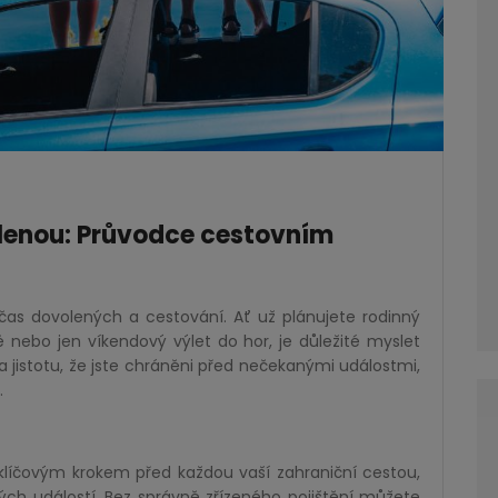
volenou: Průvodce cestovním
 čas dovolených a cestování. Ať už plánujete rodinný
 nebo jen víkendový výlet do hor, je důležité myslet
a jistotu, že jste chráněni před nečekanými událostmi,
.
 klíčovým krokem před každou vaší zahraniční cestou,
ých událostí. Bez správně zřízeného pojištění můžete