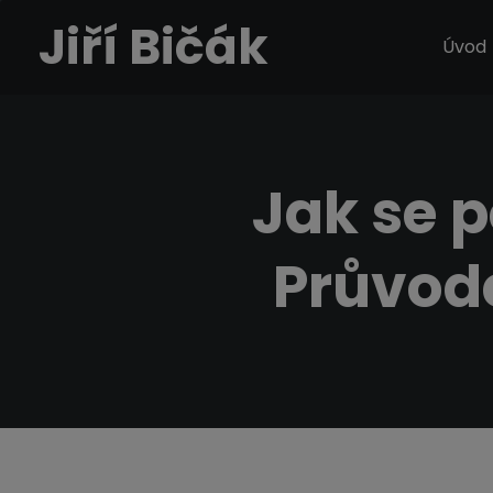
Jiří Bičák
Úvod
Jak se p
Průvod