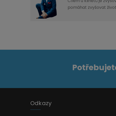
Cílem u klinetů je zvyš
pomáhat zvyšovat život
Potřebujet
Odkazy