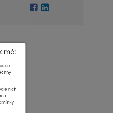
k má:
as se
šechny
odle nich
hno
odmínky