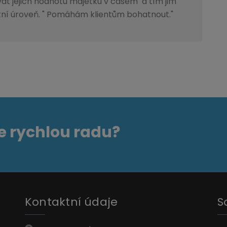
ovat jejich hodnotu majetku v časem a tím jim
ní úroveň. " Pomáhám klientům bohatnout."
e rychlou radu?
Kontaktní údaje
S