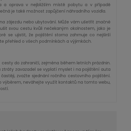
la a oprava v nejbližším místě pobytu a v případě
tečná je také možnost zapůjčení náhradního vozidla.
orna zájezdu nebo ubytování. Může vám ušetřit značné
rušit svou cestu kvůli nečekaným okolnostem, jako je
 se ujistit, že pojištění storna zahrnuje co nejširší
te přehled o všech podmínkách a výjimkách.
é cesty do zahraničí, zejména během letních prázdnin.
ztráty zavazadel se vyplatí myslet i na pojištění auta
častěji, zvažte sjednání ročního cestovního pojištění.
eho výběrem, neváhejte využít kontaktů na tomto webu,
ostí.