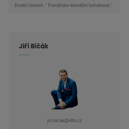
životní úroveň. " Pomáhám klientům bohatnout."
Jiří Bičák
jiri.bicak@4fin.cz