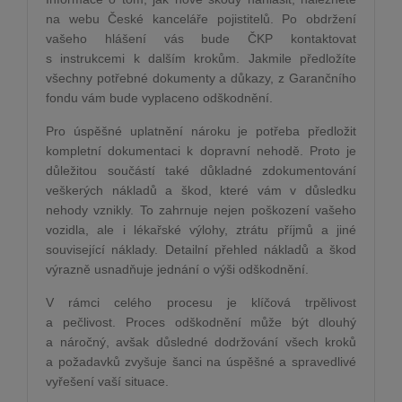
na webu České kanceláře pojistitelů. Po obdržení
vašeho hlášení vás bude ČKP kontaktovat
s instrukcemi k dalším krokům. Jakmile předložíte
všechny potřebné dokumenty a důkazy, z Garančního
fondu vám bude vyplaceno odškodnění.
Pro úspěšné uplatnění nároku je potřeba předložit
kompletní dokumentaci k dopravní nehodě. Proto je
důležitou součástí také důkladné zdokumentování
veškerých nákladů a škod, které vám v důsledku
nehody vznikly. To zahrnuje nejen poškození vašeho
vozidla, ale i lékařské výlohy, ztrátu příjmů a jiné
související náklady. Detailní přehled nákladů a škod
výrazně usnadňuje jednání o výši odškodnění.
V rámci celého procesu je klíčová trpělivost
a pečlivost. Proces odškodnění může být dlouhý
a náročný, avšak důsledné dodržování všech kroků
a požadavků zvyšuje šanci na úspěšné a spravedlivé
vyřešení vaší situace.