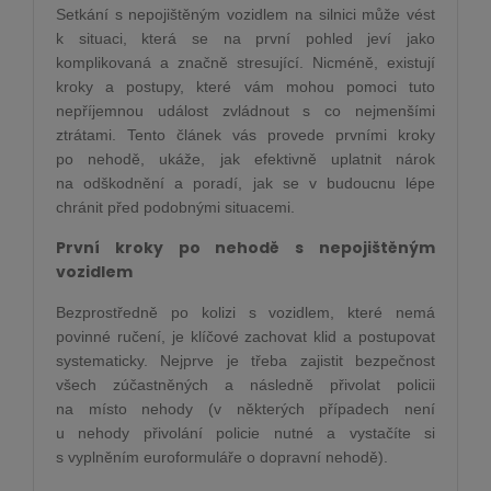
Setkání s nepojištěným vozidlem na silnici může vést
k situaci, která se na první pohled jeví jako
komplikovaná a značně stresující. Nicméně, existují
kroky a postupy, které vám mohou pomoci tuto
nepříjemnou událost zvládnout s co nejmenšími
ztrátami. Tento článek vás provede prvními kroky
po nehodě, ukáže, jak efektivně uplatnit nárok
na odškodnění a poradí, jak se v budoucnu lépe
chránit před podobnými situacemi.
První kroky po nehodě s nepojištěným
vozidlem
Bezprostředně po kolizi s vozidlem, které nemá
povinné ručení, je klíčové zachovat klid a postupovat
systematicky. Nejprve je třeba zajistit bezpečnost
všech zúčastněných a následně přivolat policii
na místo nehody (v některých případech není
u nehody přivolání policie nutné a vystačíte si
s vyplněním euroformuláře o dopravní nehodě).