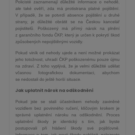
Policisté zaznamenají důležité informace o nehodě,
ale také ověří, zda má protistrana platné pojištění.
V případě, že se potvrdí absence pojištění u druhé
strany, je důležité obrátit se na Českou kancelář
pojistitelů. Poškozený má přímý nárok na plnění
z garančního fondu ČKP, který je určen k pokrytí škod
způsobených nepojištěnými vozidly.
Pokud viník od nehody ujede a není možné prokázat
jeho totožnost, uhradí ČKP poškozenému pouze újmu
na zdraví. Z toho vyplývá, že je velmi důležité udělat
včasnou fotografickou dokumentaci, abychom
se nedostali do ještě horší situace.
Jak uplatnit nárok na odškodnění
Pokud jste se stali účastníkem nehody zaviněné
vozidlem bez povinného ručení, klíčovým krokem je
správné uplatnění nároku na odškodnění. Proces
uplatnění škody je identický s tím, jak byste
postupovali při hlášení škody své pojišťovně.
Informace o tom, jak nové škody nahlásit, naleznete