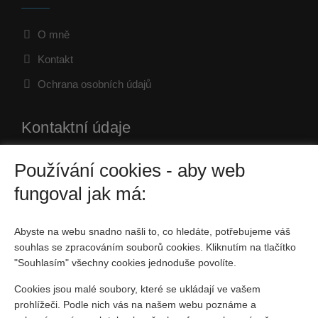
O mně
Kontakt
Ochrana osobních údajů
Kontaktní údaje
Používání cookies - aby web
Husova 120/41, Kutná Hora
fungoval jak má:
736 160 899
jiri.bicak@4fin.cz
Abyste na webu snadno našli to, co hledáte, potřebujeme váš
souhlas se zpracováním souborů cookies. Kliknutím na tlačítko
IČO: Česká republika
"Souhlasím" všechny cookies jednoduše povolíte.
Fyzická osoba zapsaná v živnostenském rejstříku
Cookies jsou malé soubory, které se ukládají ve vašem
prohlížeči. Podle nich vás na našem webu poznáme a
Sociální sítě