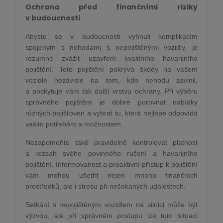
Ochrana před finančními riziky
v budoucnosti
Abyste se v budoucnosti vyhnuli komplikacím
spojeným s nehodami s nepojištěnými vozidly, je
rozumné zvážit uzavření kvalitního havarijního
pojištění. Toto pojištění pokrývá škody na vašem
vozidle nezávisle na tom, kdo nehodu zavinil,
a poskytuje vám tak další vrstvu ochrany. Při výběru
správného pojištění je dobré porovnat nabídky
různých pojišťoven a vybrat tu, která nejlépe odpovídá
vašim potřebám a možnostem.
Nezapomeňte také pravidelně kontrolovat platnost
a rozsah svého povinného ručení a havarijního
pojištění. Informovanost a proaktivní přístup k pojištění
vám mohou ušetřit nejen mnoho finančních
prostředků, ale i stresu při nečekaných událostech.
Setkání s nepojištěným vozidlem na silnici může být
výzvou, ale při správném postupu lze tuto situaci