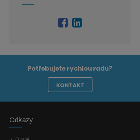
Potřebujete rychlou radu?
KONTAKT
Odkazy
O mně