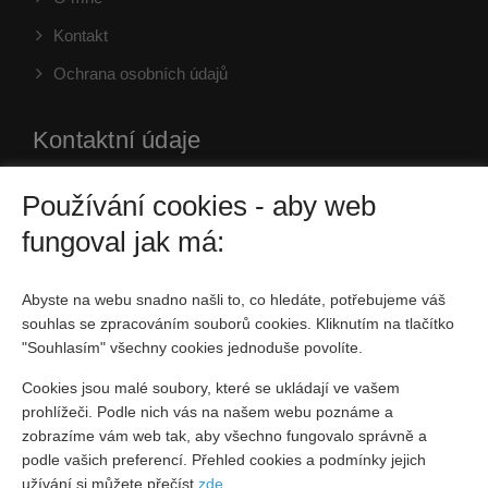
Kontakt
Ochrana osobních údajů
Kontaktní údaje
Používání cookies - aby web
Husova 120/41, Kutná Hora
fungoval jak má:
736 160 899
jiri.bicak@4fin.cz
Abyste na webu snadno našli to, co hledáte, potřebujeme váš
souhlas se zpracováním souborů cookies. Kliknutím na tlačítko
IČO: Česká republika
"Souhlasím" všechny cookies jednoduše povolíte.
Fyzická osoba zapsaná v živnostenském rejstříku
Cookies jsou malé soubory, které se ukládají ve vašem
prohlížeči. Podle nich vás na našem webu poznáme a
Sociální sítě
zobrazíme vám web tak, aby všechno fungovalo správně a
podle vašich preferencí. Přehled cookies a podmínky jejich
užívání si můžete přečíst
zde
.