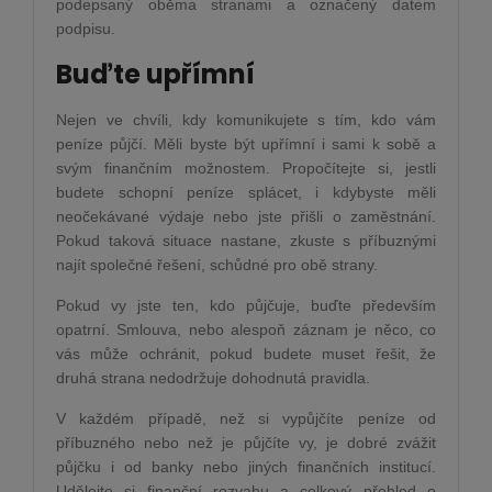
podepsaný oběma stranami a označený datem
podpisu.
Buďte upřímní
Nejen ve chvíli, kdy komunikujete s tím, kdo vám
peníze půjčí. Měli byste být upřímní i sami k sobě a
svým finančním možnostem. Propočítejte si, jestli
budete schopní peníze splácet, i kdybyste měli
neočekávané výdaje nebo jste přišli o zaměstnání.
Pokud taková situace nastane, zkuste s příbuznými
najít společné řešení, schůdné pro obě strany.
Pokud vy jste ten, kdo půjčuje, buďte především
opatrní. Smlouva, nebo alespoň záznam je něco, co
vás může ochránit, pokud budete muset řešit, že
druhá strana nedodržuje dohodnutá pravidla.
V každém případě, než si vypůjčíte peníze od
příbuzného nebo než je půjčíte vy, je dobré zvážit
půjčku i od banky nebo jiných finančních institucí.
Udělejte si finanční rozvahu a celkový přehled o