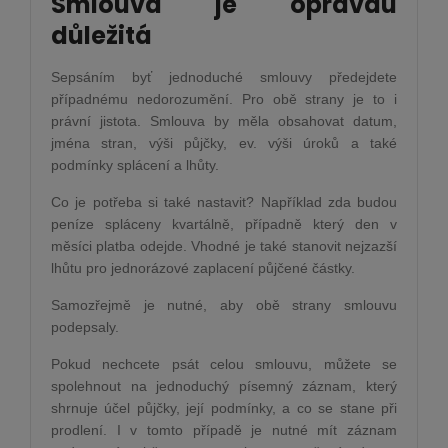
Smlouva je opravdu
důležitá
Sepsáním byť jednoduché smlouvy předejdete
případnému nedorozumění. Pro obě strany je to i
právní jistota. Smlouva by měla obsahovat datum,
jména stran, výši půjčky, ev. výši úroků a také
podmínky splácení a lhůty.
Co je potřeba si také nastavit? Například zda budou
peníze spláceny kvartálně, případně který den v
měsíci platba odejde. Vhodné je také stanovit nejzazší
lhůtu pro jednorázové zaplacení půjčené částky.
Samozřejmě je nutné, aby obě strany smlouvu
podepsaly.
Pokud nechcete psát celou smlouvu, můžete se
spolehnout na jednoduchý písemný záznam, který
shrnuje účel půjčky, její podmínky, a co se stane při
prodlení. I v tomto případě je nutné mít záznam