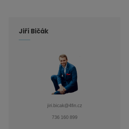
Jiří Bičák
jiri.bicak@4fin.cz
736 160 899