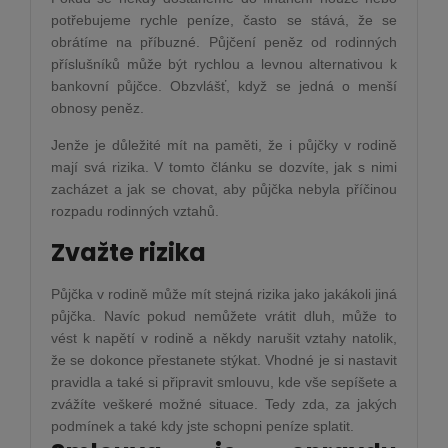
potřebujeme rychle peníze, často se stává, že se
obrátíme na příbuzné. Půjčení peněz od rodinných
příslušníků může být rychlou a levnou alternativou k
bankovní půjčce. Obzvlášť, když se jedná o menší
obnosy peněz.
Jenže je důležité mít na paměti, že i půjčky v rodině
mají svá rizika. V tomto článku se dozvíte, jak s nimi
zacházet a jak se chovat, aby půjčka nebyla příčinou
rozpadu rodinných vztahů.
Zvažte rizika
Půjčka v rodině může mít stejná rizika jako jakákoli jiná
půjčka. Navíc pokud nemůžete vrátit dluh, může to
vést k napětí v rodině a někdy narušit vztahy natolik,
že se dokonce přestanete stýkat. Vhodné je si nastavit
pravidla a také si připravit smlouvu, kde vše sepíšete a
zvážíte veškeré možné situace. Tedy zda, za jakých
podmínek a také kdy jste schopni peníze splatit.