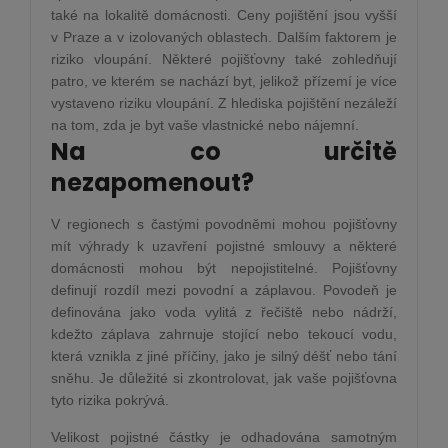
také na lokalitě domácnosti. Ceny pojištění jsou vyšší
v Praze a v izolovaných oblastech. Dalším faktorem je
riziko vloupání. Některé pojišťovny také zohledňují
patro, ve kterém se nachází byt, jelikož přízemí je více
vystaveno riziku vloupání. Z hlediska pojištění nezáleží
na tom, zda je byt vaše vlastnické nebo nájemní.
Na co určitě
nezapomenout?
V regionech s častými povodněmi mohou pojišťovny
mít výhrady k uzavření pojistné smlouvy a některé
domácnosti mohou být nepojistitelné. Pojišťovny
definují rozdíl mezi povodní a záplavou. Povodeň je
definována jako voda vylitá z řečiště nebo nádrží,
kdežto záplava zahrnuje stojící nebo tekoucí vodu,
která vznikla z jiné příčiny, jako je silný déšť nebo tání
sněhu. Je důležité si zkontrolovat, jak vaše pojišťovna
tyto rizika pokrývá.
Velikost pojistné částky je odhadována samotným