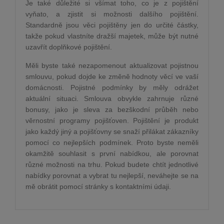
Je také důležité si všímat toho, co je z pojištění
vyňato, a zjistit si možnosti dalšího pojištění.
Standardně jsou věci pojištěny jen do určité částky,
takže pokud vlastníte dražší majetek, může být nutné
uzavřít doplňkové pojištění.
Měli byste také nezapomenout aktualizovat pojistnou
smlouvu, pokud dojde ke změně hodnoty věcí ve vaší
domácnosti. Pojistné podmínky by měly odrážet
aktuální situaci. Smlouva obvykle zahrnuje různé
bonusy, jako je sleva za bezškodní průběh nebo
věrnostní programy pojišťoven. Pojištění je produkt
jako každý jiný a pojišťovny se snaží přilákat zákazníky
pomocí co nejlepších podmínek. Proto byste neměli
okamžitě souhlasit s první nabídkou, ale porovnat
různé možnosti na trhu. Pokud budete chtít jednotlivé
nabídky porovnat a vybrat tu nejlepší, neváhejte se na
mě obrátit pomocí stránky s kontaktními údaji.