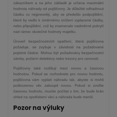
zákazníkem a na jeho základě je určena maximální
hodnota náhrady od pojišťovny. Je důležité odhadnout
částku co nejpresněji, aby se předešlo podpojištění,
které by vedlo k úměrnému snížení vyplacené částky,
nebo připojištění, což by znamenalo nadměrné pokrytí
nad rámec skutečné hodnoty majetku.
Úroveň bezpečnostních opatření, která pojišťovna
požaduje, se zvyšuje v závislosti na požadované
pojistné částce. Mohou být požadovány bezpečnostní
zámky, požární detektory nebo trezory pro cennosti.
Pojišťovny také rozlišují mezi novou a časovou
hodnotou. Pokud se rozhodnete pro novou hodnotu,
pojišťovna vám vyplatí náhradu tak, abyste si mohli
poškozenou věc zakoupit novou. Pokud si zvolíte
časovou hodnotu, musíte počítat s tím, že bude brán
ohled na opotřebení věci a náhrada bude menší.
Pozor na výluky