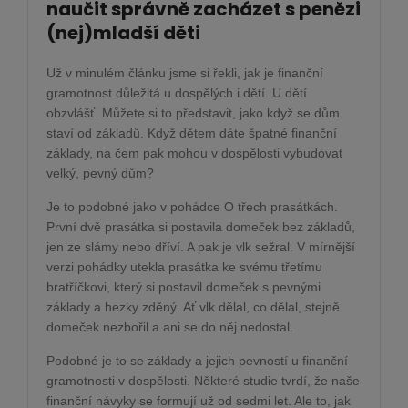
naučit správně zacházet s penězi
(nej)mladší děti
Už v minulém článku jsme si řekli, jak je finanční
gramotnost důležitá u dospělých i dětí. U dětí
obzvlášť. Můžete si to představit, jako když se dům
staví od základů. Když dětem dáte špatné finanční
základy, na čem pak mohou v dospělosti vybudovat
velký, pevný dům?
Je to podobné jako v pohádce O třech prasátkách.
První dvě prasátka si postavila domeček bez základů,
jen ze slámy nebo dříví. A pak je vlk sežral. V mírnější
verzi pohádky utekla prasátka ke svému třetímu
bratříčkovi, který si postavil domeček s pevnými
základy a hezky zděný. Ať vlk dělal, co dělal, stejně
domeček nezbořil a ani se do něj nedostal.
Podobné je to se základy a jejich pevností u finanční
gramotnosti v dospělosti. Některé studie tvrdí, že naše
finanční návyky se formují už od sedmi let. Ale to, jak