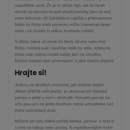
napuštěné vaně. Že je to občas fajn, ale že byste
denně za takovou koupel utratili penízky jako za dvě,
nebo dokonce i tři čokoládová vajíčka s překvapením.
Nebo že třeba malá panenka může znamenat deset
nebo i víc lízátek či velkou hromadu rohlíků.
S dětmi, které už chodí do školy (druhá nebo třetí
třída), můžete pak i spočítat, kolik by stálo, kdybyste
třeba celá rodina chodili každý den na zmrzlinu.
Možná budete sami překvapení, k jaké částce dojdete.
Hrajte si!
Jednou ze skvělých možností, jak můžete malým
dětem přiblížit svět peněz, je ukazovat jim klasické
peníze a platit s nimi v obchodě. Virtuální peníze na
účtu jsou pro ně ještě mnohem méně uchopitelné než
třeba sedmihlavý drak.
Můžete jim taky klidně pořídit dětské „peníze“ a hrát si
s nimi na nákup nebo prodej. K nejoblíbenějším hrám