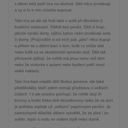
s dětmi totiž patří hra na obchod. Děti něco prodávají
a vy si to k nim chodíte kupovat.
Tato hra se ale dá hrát také v autě při dlouhém (i
kratším) cestování. Klidně bez peněz. Děti si hrají,
jakože vyrábí dorty, vážou kytice nebo prodávají auta
či domy. (Pra)rodiče si od nich pak „jako“ něco kupují
a přitom se s dětmi baví o tom, kolik co může stát
nebo kolik co ve skutečnosti opravdu stojí. Děti tak
přirozeně zjišťují, že rohlík má jinou cenu než dort
nebo že motorka s autem nebo bydlení patří mezi
velké náklady.
Tato hra baví mladší děti školou povinné, ale také
předškoláky, kteří zatím nemají představu o velkých
číslech. I ti ale snadno pochopí, že rohlík stojí tři
koruny a koláč třeba dvě desetikoruny nebo že za dort
je potřeba zaplatit už „velkými“ papírovými penězi. Je
samozřejmě důležité dětem vysvětlit, že se platí i za
světlo, teplo a vodu ve vašem bytě nebo domě.