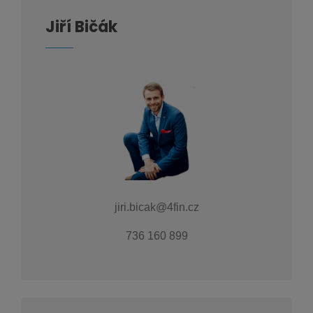
Jiří Bičák
jiri.bicak@4fin.cz
736 160 899