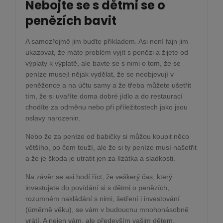
Nebojte se s dětmi se o
penězích bavit
A samozřejmě jim buďte příkladem. Asi není fajn jim
ukazovat, že máte problém vyjít s penězi a žijete od
výplaty k výplatě, ale bavte se s nimi o tom, že se
peníze musejí nějak vydělat, že se neobjevují v
peněžence a na účtu samy a že třeba můžete ušetřit
tím, že si uvaříte doma dobré jídlo a do restaurací
chodíte za odměnu nebo při příležitostech jako jsou
oslavy narozenin.
Nebo že za peníze od babičky si můžou koupit něco
většího, po čem touží, ale že si ty peníze musí našetřit
a že je škoda je utratit jen za lízátka a sladkosti.
Na závěr se asi hodí říct, že veškerý čas, který
investujete do povídání si s dětmi o penězích,
rozumném nakládání s nimi, šetření i investování
(úměrně věku), se vám v budoucnu mnohonásobně
vrátí. A nejen vám, ale především vašim dětem.