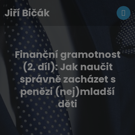
Jiří Bičák
Finanční gramotnost
(2. díl): Jak naučit
správně zacházet s
penězi (nej)mladší
děti