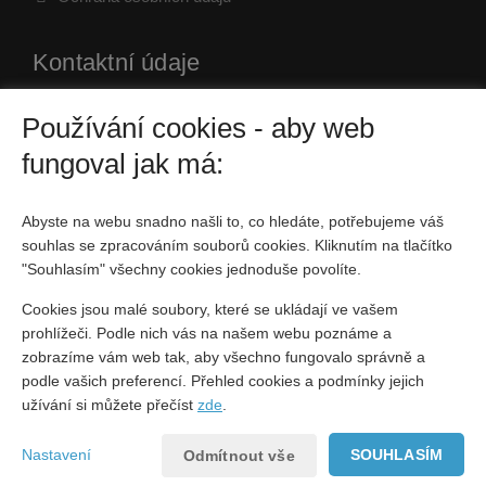
Kontaktní údaje
Používání cookies - aby web
Husova 120/41, Kutná Hora
fungoval jak má:
736 160 899
jiri.bicak@4fin.cz
Abyste na webu snadno našli to, co hledáte, potřebujeme váš
souhlas se zpracováním souborů cookies. Kliknutím na tlačítko
IČO: Česká republika
"Souhlasím" všechny cookies jednoduše povolíte.
Fyzická osoba zapsaná v živnostenském rejstříku
Cookies jsou malé soubory, které se ukládají ve vašem
prohlížeči. Podle nich vás na našem webu poznáme a
Sociální sítě
zobrazíme vám web tak, aby všechno fungovalo správně a
podle vašich preferencí. Přehled cookies a podmínky jejich
užívání si můžete přečíst
zde
.
Nastavení
SOUHLASÍM
Odmítnout vše