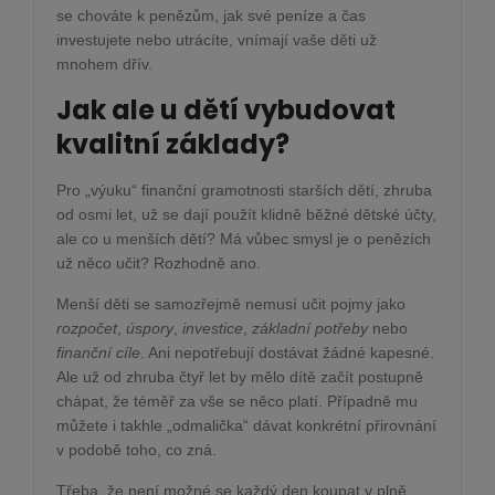
se chováte k penězům, jak své peníze a čas
investujete nebo utrácíte, vnímají vaše děti už
mnohem dřív.
Jak ale u dětí vybudovat
kvalitní základy?
Pro „výuku“ finanční gramotnosti starších dětí, zhruba
od osmi let, už se dají použít klidně běžné dětské účty,
ale co u menších dětí? Má vůbec smysl je o penězích
už něco učit? Rozhodně ano.
Menší děti se samozřejmě nemusí učit pojmy jako
rozpočet
,
úspory
,
investice
,
základní potřeby
nebo
finanční cíle
. Ani nepotřebují dostávat žádné kapesné.
Ale už od zhruba čtyř let by mělo dítě začít postupně
chápat, že téměř za vše se něco platí. Případně mu
můžete i takhle „odmalička“ dávat konkrétní přirovnání
v podobě toho, co zná.
Třeba, že není možné se každý den koupat v plně