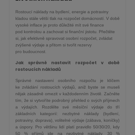
Rostoucí náklady na bydlení, energie a potraviny
kladou stále větší tlak na rozpočet domácností. V době
vysoké inflace je proto důležité mít své finance
pod kontrolou a zachovat si finanční jistotu. Přečtěte
si, jak efektivně spravovat osobní rozpočet, zvládat
zvýšené výdaje a přitom si tvořit rezervy
pro budoucnost.
Jak správně nastavit rozpočet v době
rostoucích nákladů
Správné nastavení osobního rozpočtu je klíčem
ke zvládání rostoucích výdajů, aniž byste se museli
nějak zásadně omezit v každodenním životě. Začněte
tím, že si vytvoříte podrobný přehled o svých příjmech
a výdajích. Rozdělte své měsíční výdaje do tří
základních kategorií: nezbytné náklady (bydlení,
potraviny, doprava), volitelné výdaje (zábava, koníčky)
a úspory. Pro většinu lidí platí pravidlo 50/30/20, kdy
50 % příjmů jde na nezbytné náklady, 30 %