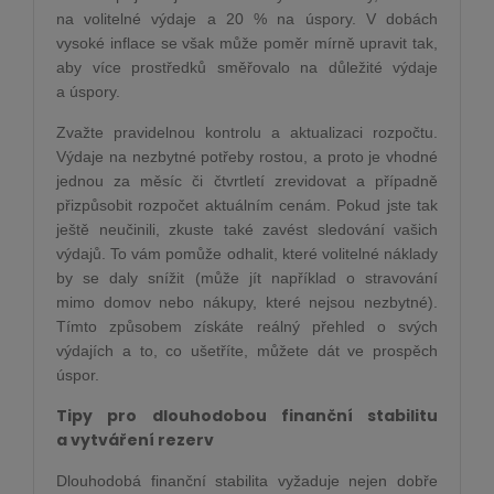
na volitelné výdaje a 20 % na úspory. V dobách
vysoké inflace se však může poměr mírně upravit tak,
aby více prostředků směřovalo na důležité výdaje
a úspory.
Zvažte pravidelnou kontrolu a aktualizaci rozpočtu.
Výdaje na nezbytné potřeby rostou, a proto je vhodné
jednou za měsíc či čtvrtletí zrevidovat a případně
přizpůsobit rozpočet aktuálním cenám. Pokud jste tak
ještě neučinili, zkuste také zavést sledování vašich
výdajů. To vám pomůže odhalit, které volitelné náklady
by se daly snížit (může jít například o stravování
mimo domov nebo nákupy, které nejsou nezbytné).
Tímto způsobem získáte reálný přehled o svých
výdajích a to, co ušetříte, můžete dát ve prospěch
úspor.
Tipy pro dlouhodobou finanční stabilitu
a vytváření rezerv
Dlouhodobá finanční stabilita vyžaduje nejen dobře