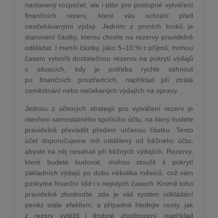
nastavený rozpočet, ale i plán pro postupné vytváření
finančních rezerv, které vás ochrání před
neočekávanými výdaji. Jedním z prvních kroků je
stanovení částky, kterou chcete na rezervy pravidelně
odkládat. I menší částky, jako 5–10 % z příjmů, mohou
časem vytvořit dostatečnou rezervu na pokrytí výdajů
v situacích, kdy je potřeba rychle sáhnout
po finančních prostředcích, například při ztrátě
zaměstnání nebo nečekaných výdajích na opravy.
Jednou z účinných strategií pro vytváření rezerv je
otevření samostatného spořicího účtu, na který budete
pravidelně převádět předem určenou částku. Tento
účet doporučujeme mít oddělený od běžného účtu,
abyste na něj nesahali při běžných výdajích. Rezervy,
které budete budovat, mohou sloužit k pokrytí
základních výdajů po dobu několika měsíců, což vám
poskytne finanční klid i v nejistých časech. Kromě toho
pravidelně zhodnoťte, zda je váš systém odkládání
peněz stále efektivní, a případně hledejte cesty, jak
z rezerv vytěžit i drobné zhodnocení, například