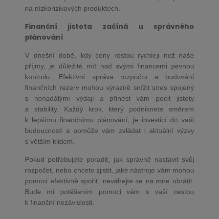
na nízkorizikových produktech.
Finanční jistota začíná u správného
plánování
V dnešní době, kdy ceny rostou rychleji než naše
příjmy, je důležité mít nad svými financemi pevnou
kontrolu. Efektivní správa rozpočtu a budování
finančních rezerv mohou výrazně snížit stres spojený
s nenadálými výdaji a přinést vám pocit jistoty
a stability. Každý krok, který podniknete směrem
k lepšímu finančnímu plánování, je investicí do vaší
budoucnosti a pomůže vám zvládat i aktuální výzvy
s větším klidem.
Pokud potřebujete poradit, jak správně nastavit svůj
rozpočet, nebo chcete zjistit, jaké nástroje vám mohou
pomoci efektivně spořit, neváhejte se na mne obrátit.
Bude mi potěšením pomoci vám s vaší cestou
k finanční nezávislosti.