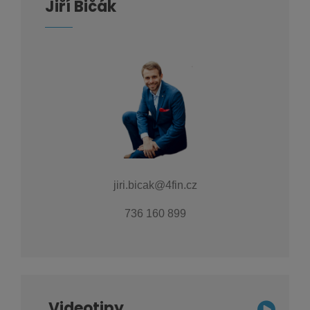
Jiří Bičák
jiri.bicak@4fin.cz
736 160 899
Videotipy