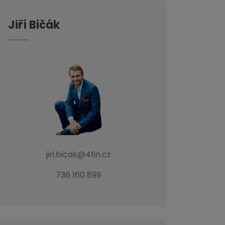
Jiří Bičák
jiri.bicak@4fin.cz
736 160 899