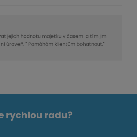
ovat jejich hodnotu majetku v časem a tím jim
ní úroveň. " Pomáhám klientům bohatnout."
e rychlou radu?