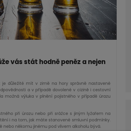
ůže vás stát hodně peněz a nejen
k je důležité mít v zimě na hory správně nastavené
 odpovědnosti a v případě dovolené v cizině i cestovní
la možná výluka v plnění pojistného v případě úrazu
stného při úrazu nebo při srážce s jiným lyžařem na
štění i na tom, jak máte stanovené smluvní podmínky.
bě nebo někomu jinému pod vlivem alkoholu bývá.