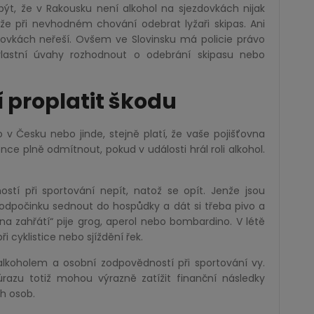
, že v Rakousku není alkohol na sjezdovkách nijak
e při nevhodném chování odebrat lyžaři skipas. Ani
zdovkách neřeší. Ovšem ve Slovinsku má policie právo
vlastní úvahy rozhodnout o odebrání skipasu nebo
 proplatit škodu
 v Česku nebo jinde, stejně platí, že vaše pojišťovna
ce plně odmítnout, pokud v události hrál roli alkohol.
tí při sportování nepít, natož se opít. Jenže jsou
i odpočinku sednout do hospůdky a dát si třeba pivo a
na zahřátí“ pije grog, aperol nebo bombardino. V létě
 cyklistice nebo sjíždění řek.
alkoholem a osobní zodpovědností při sportování vy.
azu totiž mohou výrazně zatížit finanční následky
ch osob.