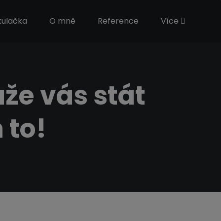
kulačka
O mně
Reference
Více
ůže vás stát
 to!