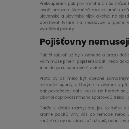
Překvapením pak pro mnohé z nás může být
jasně omezen. Nicméně majitel areálu můž
Slovensko a Slovinsko nijak alkohol na sje
otestovat lyžaře na sjezdovce a podle 
vyměření pokuty.
Pojišťovny nemusejí
Tak či tak, ať už by k nehodě a úrazu došlo
vám může plnění pojištění krátit, nebo dokon
A nejde jen o sportování v zimě.
Proto by asi mělo být obecně samozřejmos
rekreační sporty, u kterých je zvykem si př
pak pokračovat dál v cestě. Na horách se „
alkohol doprovází mnoho sportovců třeba i při
Takže si dobře rozmyslete, jak to máte s 
Kromě pocitů viny vás po nehodě nebo úr
možné újmy na zdraví, ať už vaší, nebo jiný