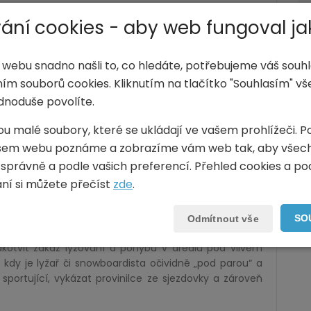
alkohol na sjezdovkách
ání cookies - aby web fungoval ja
 webu snadno našli to, co hledáte, potřebujeme váš souhl
ovce s ohledem na alkohol posuzuje jinak. Pokud se
ím souborů cookies. Kliknutím na tlačítko "Souhlasím" v
opských zemí, nejpřísnější jsou v Itálii a Francii.
dnoduše povolíte.
e. Při požití vyššího množství alkoholu pak může jít až o
ou malé soubory, které se ukládají ve vašem prohlížeči. P
ena pokuta ve výši od 250 do 1000 eur, nad 0,8 promile
šem webu poznáme a zobrazíme vám web tak, aby všec
ví cizí osobě dokonce stanout před soudem.
 správně a podle vašich preferencí. Přehled cookies a p
 Pokud máte při sportování v krvi alkohol a způsobíte
vání si můžete přečíst
zde
.
ka. Dokonce vám hrozí až rok vězení nebo pokuta 15
SO
Odmítnout vše
eruje, ale každý provozovatel areálu může do svých
otvit zákaz lyžování a pohybu v areálu pod vlivem
 kdy je lyžař či snowboardista očividně „pod parou“ a
portující, vykázat provinilce ze sjezdovky a zároveň