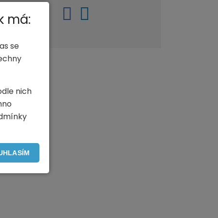
k má:
as se
šechny
odle nich
hno
odmínky
UHLASÍM