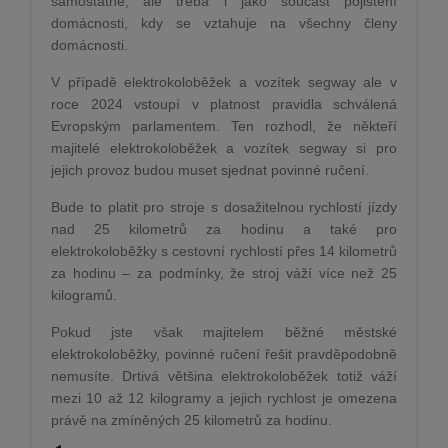
samostatně, ale třeba i jako součást pojištění
domácnosti, kdy se vztahuje na všechny členy
domácnosti.
V případě elektrokoloběžek a vozítek segway ale v
roce 2024 vstoupí v platnost pravidla schválená
Evropským parlamentem. Ten rozhodl, že někteří
majitelé elektrokoloběžek a vozítek segway si pro
jejich provoz budou muset sjednat povinné ručení.
Bude to platit pro stroje s dosažitelnou rychlostí jízdy
nad 25 kilometrů za hodinu a také pro
elektrokoloběžky s cestovní rychlostí přes 14 kilometrů
za hodinu – za podmínky, že stroj váží více než 25
kilogramů.
Pokud jste však majitelem běžné městské
elektrokoloběžky, povinné ručení řešit pravděpodobně
nemusíte. Drtivá většina elektrokoloběžek totiž váží
mezi 10 až 12 kilogramy a jejich rychlost je omezena
právě na zmíněných 25 kilometrů za hodinu.