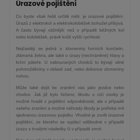
Úrazové pojištění
Co byste však řešit určitě měli, je úrazové pojištění.
Úrazů z elektrokol a elektrokoloběžek bohužel přibývá.
A často bývají vážnější než v případě běžných kol
nebo koloběžek, právě kvůli vyšší rychlosti.
Nejčastěji se jedná o zlomeniny horních končetin,
zlámaná žebra, ale také o úrazy (nechráněné) hlavy a
krční páteře. U nabouraných chodců to bývají silné
pohmožděniny v oblasti zad, nebo dokonce zlomeniny
nohou.
Může také dojít ke zranění vás jako jezdce nebo
chodce. Jak již bylo řečeno, škodu u cizí osoby je
možné hradit z pojištění odpovědnosti, ale v případě
vašeho zranění a možné náhrady škody je potřeba mít
sjednanou úrazovou pojistku. Vhodné je zvolit úrazové
pojištění, ze kterého se vyplácí odškodné v případě
úrazu s trvalými následky či v případě smrti.