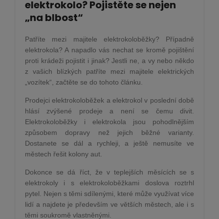
elektrokolo? Pojistěte se nejen
„na blbost“
Patříte mezi majitele elektrokoloběžky? Případně
elektrokola? A napadlo vás nechat se kromě pojištění
proti krádeži pojistit i jinak? Jestli ne, a vy nebo někdo
z vašich blízkých patříte mezi majitele elektrických
„vozítek“, začtěte se do tohoto článku.
Prodejci elektrokoloběžek a elektrokol v poslední době
hlásí zvýšené prodeje a není se čemu divit.
Elektrokoloběžky i elektrokola jsou pohodlnějším
způsobem dopravy než jejich běžné varianty.
Dostanete se dál a rychleji, a ještě nemusíte ve
městech řešit kolony aut.
Dokonce se dá říct, že v teplejších měsících se s
elektrokoly i s elektrokoloběžkami doslova roztrhl
pytel. Nejen s těmi sdílenými, které může využívat více
lidí a najdete je především ve větších městech, ale i s
těmi soukromě vlastněnými.