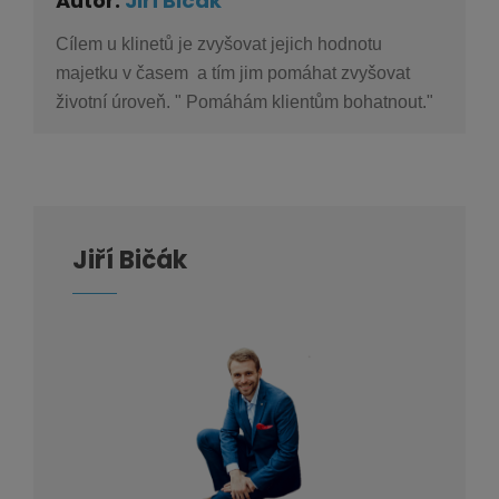
Autor:
Jiří Bičák
Cílem u klinetů je zvyšovat jejich hodnotu
majetku v časem a tím jim pomáhat zvyšovat
životní úroveň. " Pomáhám klientům bohatnout."
Jiří Bičák