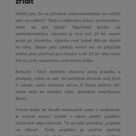
zřídit
Věděli jste, že na uživatele elektrokoloběžek se nahlíží
jako na cyklisty? Tedy s veškerými právy i povinnostmi,
které se jich týkají? Například jezdec na
elektrokoloběžce, kterému je více než 10 let, nesmí
jezdit po chodníku. Výjimku mají právě děti do deseti
let věku. Stejně jako cyklista nesmí ani on přejíždět
kolmo přes přechod pro chodce a do 18 let věku musí
mít za jízdy nasazenou ochrannou přilbu.
Bohužel i když dodržíte všechna daná pravidla a
předpisy, může se stát, že nechtěně ohrozíte svůj život
či zdraví, nebo dokonce zdraví či životy dalších lidí;
může dojít ke zranění nebo způsobíte majetkovou
škodu.
Pokud dojde ke škodě neúmyslně nebo z nedbalosti,
je možné situaci vyřešit v rámci plnění pojištění
občanské odpovědnosti. Té se také přezdívá „pojistka
na blbost“. Tohle pojištění je možné sjednat