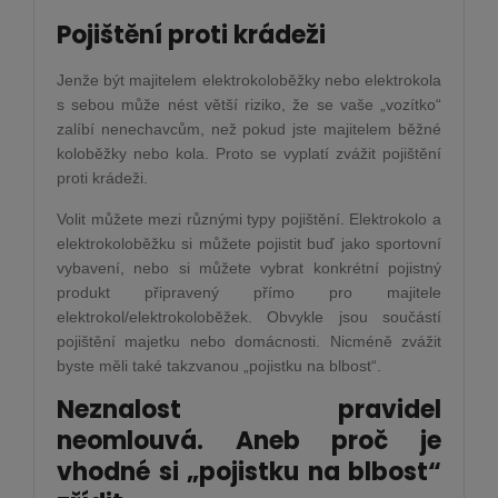
Pojištění proti krádeži
Jenže být majitelem elektrokoloběžky nebo elektrokola
s sebou může nést větší riziko, že se vaše „vozítko“
zalíbí nenechavcům, než pokud jste majitelem běžné
koloběžky nebo kola. Proto se vyplatí zvážit pojištění
proti krádeži.
Volit můžete mezi různými typy pojištění. Elektrokolo a
elektrokoloběžku si můžete pojistit buď jako sportovní
vybavení, nebo si můžete vybrat konkrétní pojistný
produkt připravený přímo pro majitele
elektrokol/elektrokoloběžek. Obvykle jsou součástí
pojištění majetku nebo domácnosti. Nicméně zvážit
byste měli také takzvanou „pojistku na blbost“.
Neznalost pravidel
neomlouvá. Aneb proč je
vhodné si „pojistku na blbost“