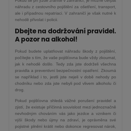
Pokud se při jízdě zraníte v zahraničí, je možné čerpat
náhradu z cestovního pojištění za ošetření, transport,
ale i případnou repatriaci. V zahraničí je však nutné k
nehodě přivolat i policii.
Dbejte na dodržování pravidel.
A pozor na alkohol!
Pokud budete uplatňovat náhradu škody z pojištění,
počítejte s tím, že vaše pojišťovna bude vždy zkoumat,
jak k nehodě došlo. Tedy zda jste dodrželi všechna
pravidla a preventivní bezpečnostní opatření. Zkoumá
se například i to, jestli jste nejeli v době nehody po
chodníku nebo zda jste nebyli pod vlivem alkoholu či
drog.
Pokud pojišťovna shledá vážné porušení pravidel a
zjistí, že existuje příčinná souvislost mezi jednoznačně
nevhodným chováním vás jako jezdce a vznikem či
výší škody nebo újmy na zdraví, je oprávněna své
pojistné plnění krátit nebo dokonce regresovat nárok,