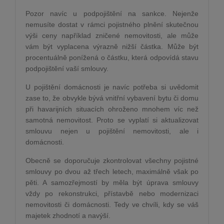
Pozor navíc u podpojištění na sankce. Nejenže
nemusíte dostat v rámci pojistného plnění skutečnou
výši ceny například zničené nemovitosti, ale může
vám být vyplacena výrazně nižší částka. Může být
procentuálně ponížená o částku, která odpovídá stavu
podpojištění vaší smlouvy.
U pojištění domácnosti je navíc potřeba si uvědomit
zase to, že obvykle bývá vnitřní vybavení bytu či domu
při havarijních situacích ohroženo mnohem víc než
samotná nemovitost. Proto se vyplatí si aktualizovat
smlouvu nejen u pojištění nemovitosti, ale i
domácnosti.
Obecně se doporučuje zkontrolovat všechny pojistné
smlouvy po dvou až třech letech, maximálně však po
pěti. A samozřejmostí by měla být úprava smlouvy
vždy po rekonstrukci, přístavbě nebo modernizaci
nemovitosti či domácnosti. Tedy ve chvíli, kdy se váš
majetek zhodnotí a navýší.