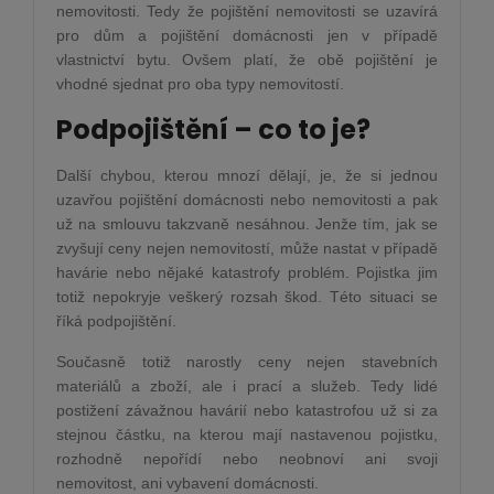
nemovitosti. Tedy že pojištění nemovitosti se uzavírá
pro dům a pojištění domácnosti jen v případě
vlastnictví bytu. Ovšem platí, že obě pojištění je
vhodné sjednat pro oba typy nemovitostí.
Podpojištění – co to je?
Další chybou, kterou mnozí dělají, je, že si jednou
uzavřou pojištění domácnosti nebo nemovitosti a pak
už na smlouvu takzvaně nesáhnou. Jenže tím, jak se
zvyšují ceny nejen nemovitostí, může nastat v případě
havárie nebo nějaké katastrofy problém. Pojistka jim
totiž nepokryje veškerý rozsah škod. Této situaci se
říká podpojištění.
Současně totiž narostly ceny nejen stavebních
materiálů a zboží, ale i prací a služeb. Tedy lidé
postižení závažnou havárií nebo katastrofou už si za
stejnou částku, na kterou mají nastavenou pojistku,
rozhodně nepořídí nebo neobnoví ani svoji
nemovitost, ani vybavení domácnosti.