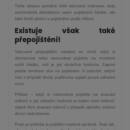
Tyhle situace pomáhá řešit takzvaná indexace, tedy
automatická aktualizace nejen pojistných částek, ale
také limitů plnění a pojistného podle inflace.
Existuje však také
přepojištění!
Takzvané přepojištění nastává ve chvíli, když si
domácnost nebo nemovitost pojistíte na mnohem
vyšší částku, než je její skutečná hodnota. Zaprvé
platíte mnohem více na pojistném. A zadruhé, stejně
vám v případě škody pojišťovna vyplatí pouze odhadní
cenu.
Příklad – když si nemovitost pojistíte na dvanáct
milionů a její odhadní hodnota je kolem osmi milionů,
stejně těch dvanáct milionů v případě úplného zničení
domu nedostanete.
Proto je potřeba si pojištění nastavit správně. Tedy tak,