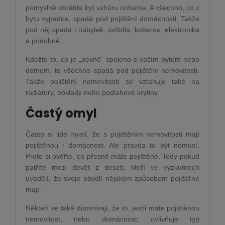
pomyslně obrátíte byt vzhůru nohama. A všechno, co z
bytu vypadne, spadá pod pojištění domácnosti. Takže
pod něj spadá i nábytek, svítidla, koberce, elektronika
a podobně.
Kdežto to, co je „pevně“ spojeno s vaším bytem nebo
domem, to všechno spadá pod pojištění nemovitosti.
Takže pojištění nemovitosti se vztahuje také na
radiátory, obklady nebo podlahové krytiny.
Častý omyl
Často si lidé myslí, že s pojištěním nemovitosti mají
pojištěnou i domácnost. Ale pravda to být nemusí.
Proto si ověřte, co přesně máte pojištěné. Tedy pokud
patříte mezi devět z deseti, kteří ve výzkumech
uvádějí, že svoje obydlí nějakým způsobem pojištěné
mají.
Někteří se také domnívají, že to, jestli máte pojištěnou
nemovitost, nebo domácnost, ovlivňuje typ